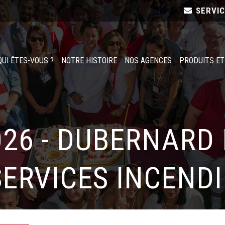
SERVI
QUI ÊTES-VOUS ?
NOTRE HISTOIRE
NOS AGENCES
PRODUITS ET
026 - DUBERNARD
SERVICES INCENDI