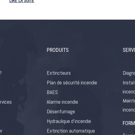
LIRE LA SUITE
PRODUITS
SERV
?
Extincteurs
Diagno
Plan de sécurité incendie
Instal
incend
BAES
Maint
rvices
Alarme incendie
incend
Désenfumage
Hydraulique d’incendie
FORM
er
Extinction automatique