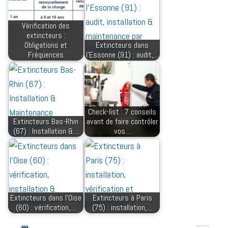
Vérification des
extincteurs :
Obligations et
Extincteurs dans
Fréquences
l’Essonne (91) : audit,…
Check-list : 7 conseils
Extincteurs Bas-Rhin
avant de faire contrôler
(67) : Installation &…
vos…
Extincteurs dans l'Oise
Extincteurs à Paris
(60) : vérification,…
(75) : installation,…