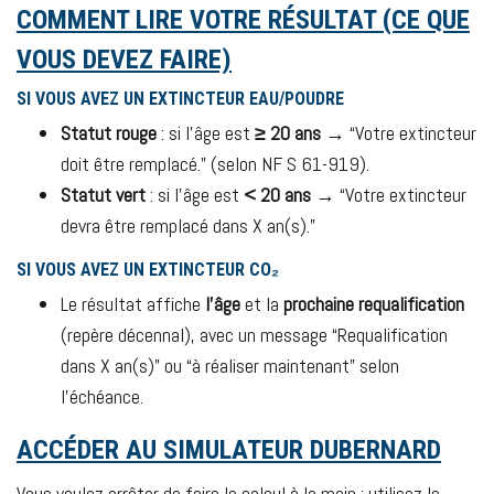
COMMENT LIRE VOTRE RÉSULTAT (CE QUE
VOUS DEVEZ FAIRE)
SI VOUS AVEZ UN EXTINCTEUR EAU/POUDRE
Statut rouge
: si l’âge est
≥ 20 ans
→ “Votre extincteur
doit être remplacé.” (selon NF S 61-919).
Statut vert
: si l’âge est
< 20 ans
→ “Votre extincteur
devra être remplacé dans X an(s).”
SI VOUS AVEZ UN EXTINCTEUR CO₂
Le résultat affiche
l’âge
et la
prochaine requalification
(repère décennal), avec un message “Requalification
dans X an(s)” ou “à réaliser maintenant” selon
l’échéance.
ACCÉDER AU SIMULATEUR DUBERNARD
Vous voulez arrêter de faire le calcul à la main : utilisez le