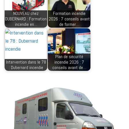
NOUVEAU chez
Formation incendie
DUBERNARD : Formation
2026 : 7 conseils avant
incendie en…
de former…
Plan de sécurité
Intervention dans le 78
incendie 2026 : 7
: Dubernard incendie
conseils avant de…