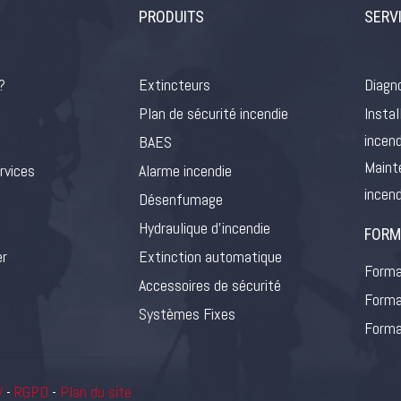
PRODUITS
SERV
?
Extincteurs
Diagno
Plan de sécurité incendie
Instal
incend
BAES
Maint
rvices
Alarme incendie
incend
Désenfumage
Hydraulique d’incendie
FORM
er
Extinction automatique
Forma
Accessoires de sécurité
Forma
Systèmes Fixes
Forma
V
-
RGPD
-
Plan du site