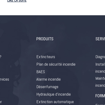
LIRE LA SUITE
PRODUITS
SERV
?
Extincteurs
Diagno
Plan de sécurité incendie
Instal
incend
BAES
Maint
rvices
Alarme incendie
incend
Désenfumage
Hydraulique d’incendie
FORM
er
Extinction automatique