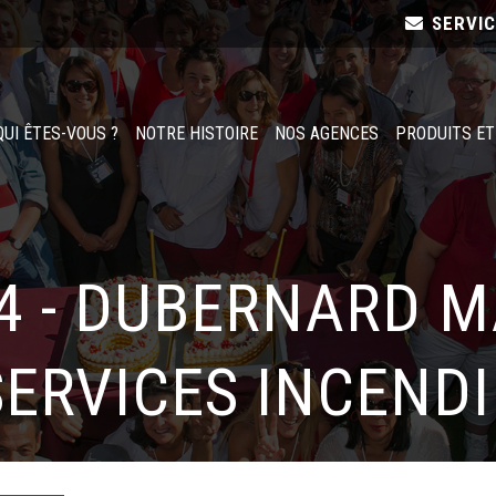
SERVI
QUI ÊTES-VOUS ?
NOTRE HISTOIRE
NOS AGENCES
PRODUITS ET
24 - DUBERNARD M
SERVICES INCENDI