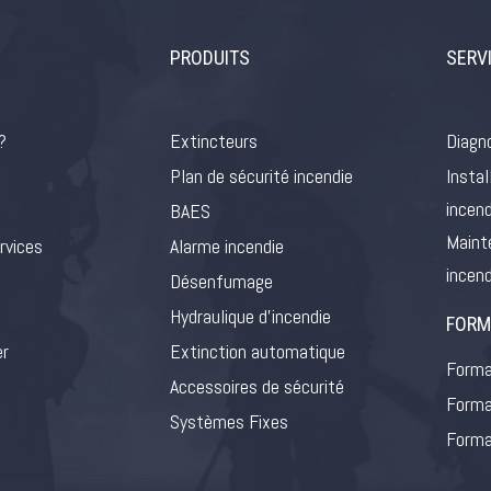
PRODUITS
SERV
?
Extincteurs
Diagno
Plan de sécurité incendie
Instal
incend
BAES
Maint
rvices
Alarme incendie
incend
Désenfumage
Hydraulique d’incendie
FORM
er
Extinction automatique
Forma
Accessoires de sécurité
Forma
Systèmes Fixes
Forma