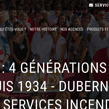
SERVI
QUI ÊTES-VOUS ?
NOTRE HISTOIRE
NOS AGENCES
PRODUITS ET
: 4 GÉNÉRATIONS
IS 1934 - DUBER
 SERVICES INCEN