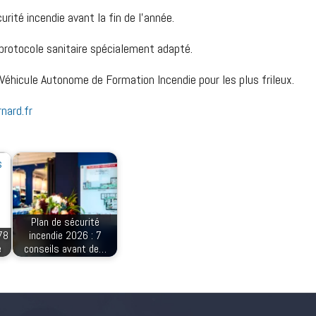
urité incendie avant la fin de l’année.
protocole sanitaire spécialement adapté.
éhicule Autonome de Formation Incendie pour les plus frileux.
nard.fr
Plan de sécurité
78
incendie 2026 : 7
e
conseils avant de…