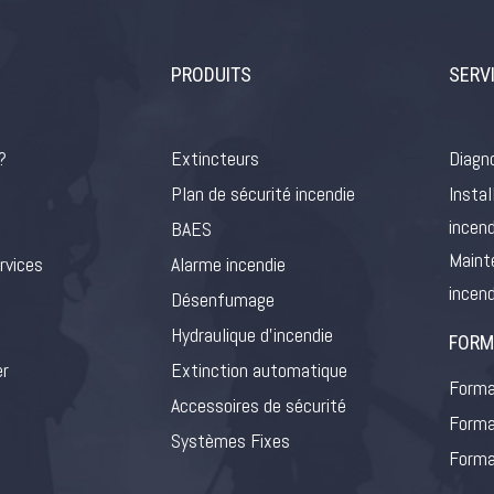
PRODUITS
SERV
?
Extincteurs
Diagno
Plan de sécurité incendie
Instal
incend
BAES
Maint
rvices
Alarme incendie
incend
Désenfumage
Hydraulique d’incendie
FORM
er
Extinction automatique
Forma
Accessoires de sécurité
Forma
Systèmes Fixes
Forma