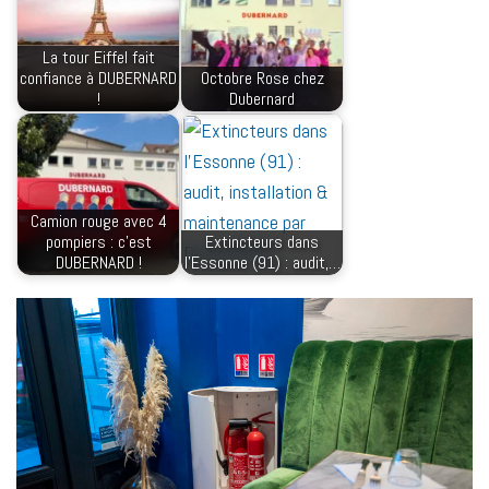
La tour Eiffel fait
confiance à DUBERNARD
Octobre Rose chez
!
Dubernard
Camion rouge avec 4
pompiers : c’est
Extincteurs dans
DUBERNARD !
l’Essonne (91) : audit,…